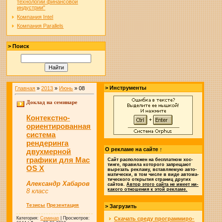
технологии финансовой
индустрии"
Компания Intel
Компания Parallels
> Поиск
> Инструменты
Главная
»
2013
»
Июнь
»
08
Доклад на семинаре
Контекстно-
ориентированная
система
рендеринга
О рекламе на сайте ↑
двухмерной
графики для Mac
Сайт рас­по­ло­жен на бес­плат­ном хос­
тин­ге, пра­ви­ла ко­то­ро­го за­пре­ща­ют
OS X
вы­ре­зать ре­к­ла­му, встав­ляе­мую авто­
ма­ти­чес­ки, в том чис­ле в ви­де авто­ма­
ти­чес­ко­го от­кры­тия стра­ниц дру­гих
Александр Хабаров
сай­тов.
Ав­тор это­го сай­та не име­ет ни­
ка­ко­го отно­ше­ния к этой ре­кла­ме.
8 класс
Тезисы
Презентация
> Загрузить
Категория:
Семинар
| Просмотров:
Скачать сре­ду про­грам­ми­ро­