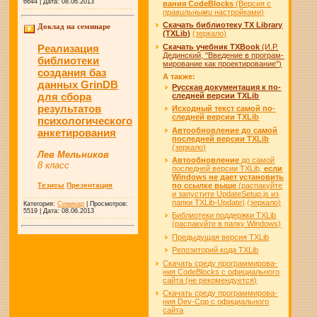
6644 | Дата: 08.06.2013
ва­ния CodeBlocks
(Вер­сия с
пра­виль­ны­ми
на­строй­ка­ми)
Скачать биб­ли­о­те­ку TX Library
Доклад на семинаре
(TXLib)
(зер­ка­ло)
Ска­чать учеб­ник TXBook
(И.Р.
Реализация
Де­дин­ский, "Вве­де­ние в про­грам­
библиотеки
ми­ро­ва­ние как про­ек­ти­ро­ва­ние")
создания баз
А так­же:
данных GrinDB
Рус­с­кая до­ку­мен­та­ция к по­
для сбора
след­ней вер­сии TXLib
результатов
Ис­ход­ный текст са­мой по­
след­ней вер­сии TXLib
психологического
Ав­то­об­нов­ле­ние до са­мой
анкетирования
по­след­ней вер­сии TXLib
(зер­ка­ло)
Лев Мельников
Ав­то­об­нов­ле­ние
до са­мой
8 класс
по­след­ней вер­сии TXLib,
ес­ли
Windows не да­ет уста­но­вить
по ссыл­ке вы­ше
(рас­па­куй­те
Тезисы
Презентация
и за­пус­ти­те UpdateSetup.js из
пап­ки TXLib-Update)
(зер­ка­ло)
Категория:
Семинар
| Просмотров:
5519 | Дата: 08.06.2013
Би­бли­о­те­ки под­держ­ки TXLib
(рас­па­куй­те в пап­ку Win­dows)
Пре­ды­ду­щая вер­сия TXLib
Ре­по­зи­то­рий кода TXLib
Скачать сре­ду про­грам­ми­ро­ва­
ния CodeBlocks с офи­ци­аль­но­го
сай­та (не ре­ко­мен­ду­ет­ся)
Скачать сре­ду про­грам­ми­ро­ва­
ния Dev-Cpp с офи­ци­аль­но­го
сай­та