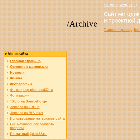
Сб, 08.08.2026, 21:37
Сайт методик
и проектной 
/Archive
Главная страница
,
Ко
> Меню сайта
Главная страница
Основные материалы
Новости
Файлы
Фотографии
Фотосервер photo.ded32.ru
Фотографии
TXLib на SourceForge
Зеркало на GitHub
Зеркало на BitBucket
Использование материалов сайта
Eric Raymond. Как задавать
вопросы
Почта
:
mail@ded32.ru