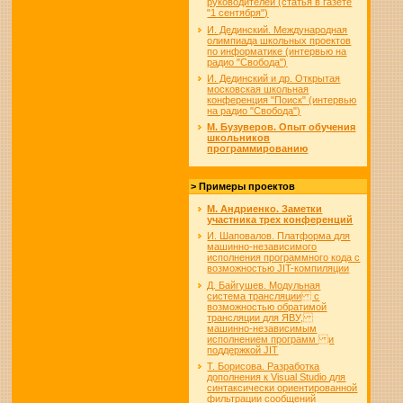
руководителей (статья в газете
"1 сентября")
И. Дединский. Международная
олимпиада школьных проектов
по информатике (интервью на
радио "Свобода")
И. Дединский и др. Открытая
московская школьная
конференция "Поиск" (интервью
на радио "Свобода")
М. Бузуверов. Опыт обучения
школьников
программированию
> Примеры проектов
М. Андриенко. Заметки
участника трех конференций
И. Шаповалов. Платформа для
машинно-независимого
исполнения программного кода с
возможностью JIT-компиляции
Д. Байгушев. Модульная
система трансляции с
возможностью обратимой
трансляции для ЯВУ,
машинно-независимым
исполнением программ и
поддержкой JIT
Т. Борисова. Разработка
дополнения к Visual Studio для
синтаксически ориентированной
фильтрации сообщений