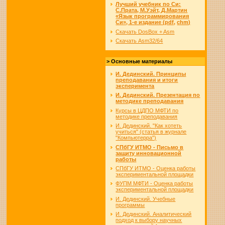
Лучший учебник по Си:
С.Прата, М.Уэйт, Д.Мартин
«Язык про­грам­ми­ро­ва­ния
Си», 1-е издание (pdf,
chm)
Скачать DosBox + Asm
Скачать Asm32/64
> Основные материалы
И. Дединский. Принципы
преподавания и итоги
эксперимента
И. Дединский. Презентация по
методике преподавания
Курсы в ЦДПО МФТИ по
методике преподавания
И. Дединский. "Как хотеть
учиться" (статья в журнале
"Компьютерра")
СПбГУ ИТМО - Письмо в
защиту инновационной
работы
СПбГУ ИТМО - Оценка работы
экспериментальной площадки
ФУПМ МФТИ - Оценка работы
экспериментальной площадки
И. Дединский. Учебные
программы
И. Дединский. Аналитический
подход к выбору научных