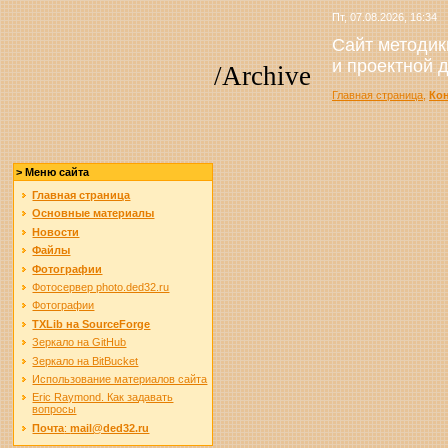
Пт, 07.08.2026, 16:34
Сайт методик
и проектной 
/Archive
Главная страница
,
Ко
> Меню сайта
Главная страница
Основные материалы
Новости
Файлы
Фотографии
Фотосервер photo.ded32.ru
Фотографии
TXLib на SourceForge
Зеркало на GitHub
Зеркало на BitBucket
Использование материалов сайта
Eric Raymond. Как задавать
вопросы
Почта
:
mail@ded32.ru