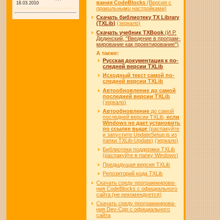
ва­ния CodeBlocks
(Вер­сия с
18.03.2010
пра­виль­ны­ми
на­строй­ка­ми)
Скачать биб­ли­о­те­ку TX Library
(TXLib)
(зер­ка­ло)
Ска­чать учеб­ник TXBook
(И.Р.
Де­дин­ский, "Вве­де­ние в про­грам­
ми­ро­ва­ние как про­ек­ти­ро­ва­ние")
А так­же:
Рус­с­кая до­ку­мен­та­ция к по­
след­ней вер­сии TXLib
Ис­ход­ный текст са­мой по­
след­ней вер­сии TXLib
Ав­то­об­нов­ле­ние до са­мой
по­след­ней вер­сии TXLib
(зер­ка­ло)
Ав­то­об­нов­ле­ние
до са­мой
по­след­ней вер­сии TXLib,
ес­ли
Windows не да­ет уста­но­вить
по ссыл­ке вы­ше
(рас­па­куй­те
и за­пус­ти­те UpdateSetup.js из
пап­ки TXLib-Update)
(зер­ка­ло)
Би­бли­о­те­ки под­держ­ки TXLib
(рас­па­куй­те в пап­ку Win­dows)
Пре­ды­ду­щая вер­сия TXLib
Ре­по­зи­то­рий кода TXLib
Скачать сре­ду про­грам­ми­ро­ва­
ния CodeBlocks с офи­ци­аль­но­го
сай­та (не ре­ко­мен­ду­ет­ся)
Скачать сре­ду про­грам­ми­ро­ва­
ния Dev-Cpp с офи­ци­аль­но­го
сай­та