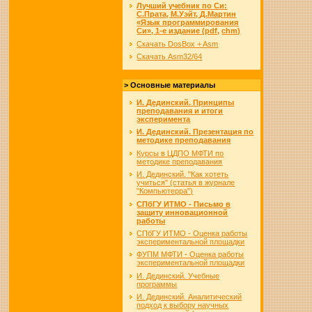
Лучший учебник по Си:
С.Прата, М.Уэйт, Д.Мартин
«Язык про­грам­ми­ро­ва­ния
Си», 1-е издание (pdf,
chm)
Скачать DosBox + Asm
Скачать Asm32/64
> Основные материалы
И. Дединский. Принципы
преподавания и итоги
эксперимента
И. Дединский. Презентация по
методике преподавания
Курсы в ЦДПО МФТИ по
методике преподавания
И. Дединский. "Как хотеть
учиться" (статья в журнале
"Компьютерра")
СПбГУ ИТМО - Письмо в
защиту инновационной
работы
СПбГУ ИТМО - Оценка работы
экспериментальной площадки
ФУПМ МФТИ - Оценка работы
экспериментальной площадки
И. Дединский. Учебные
программы
И. Дединский. Аналитический
подход к выбору научных