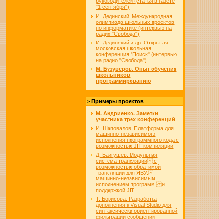
руководителей (статья в газете
"1 сентября")
И. Дединский. Международная
олимпиада школьных проектов
по информатике (интервью на
радио "Свобода")
И. Дединский и др. Открытая
московская школьная
конференция "Поиск" (интервью
на радио "Свобода")
М. Бузуверов. Опыт обучения
школьников
программированию
> Примеры проектов
М. Андриенко. Заметки
участника трех конференций
И. Шаповалов. Платформа для
машинно-независимого
исполнения программного кода с
возможностью JIT-компиляции
Д. Байгушев. Модульная
система трансляции с
возможностью обратимой
трансляции для ЯВУ,
машинно-независимым
исполнением программ и
поддержкой JIT
Т. Борисова. Разработка
дополнения к Visual Studio для
синтаксически ориентированной
фильтрации сообщений