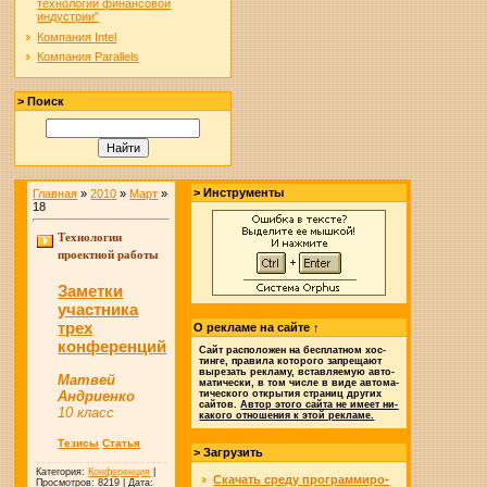
технологии финансовой
индустрии"
Компания Intel
Компания Parallels
> Поиск
> Инструменты
Главная
»
2010
»
Март
»
18
Технологии
проектной работы
Заметки
участника
трех
О рекламе на сайте ↑
конференций
Сайт рас­по­ло­жен на бес­плат­ном хос­
тин­ге, пра­ви­ла ко­то­ро­го за­пре­ща­ют
вы­ре­зать ре­к­ла­му, встав­ляе­мую авто­
Матвей
ма­ти­чес­ки, в том чис­ле в ви­де авто­ма­
Андриенко
ти­чес­ко­го от­кры­тия стра­ниц дру­гих
сай­тов.
Ав­тор это­го сай­та не име­ет ни­
10 класс
ка­ко­го отно­ше­ния к этой ре­кла­ме.
Тезисы
Статья
> Загрузить
Категория:
Конференция
|
Скачать сре­ду про­грам­ми­ро­
Просмотров: 8219 | Дата: